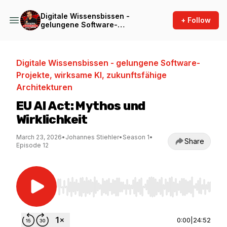
Digitale Wissensbissen -
+ Follow
gelungene Software-
Projekte, wirksame KI,
zukunftsfähige Architekturen
Digitale Wissensbissen - gelungene Software-
Projekte, wirksame KI, zukunftsfähige
Architekturen
EU AI Act: Mythos und
Wirklichkeit
March 23, 2026
•
Johannes Stiehler
•
Season 1
•
Share
Episode 12
Use Left/Right to seek, Home/End to jump to st
0:00
|
24:52