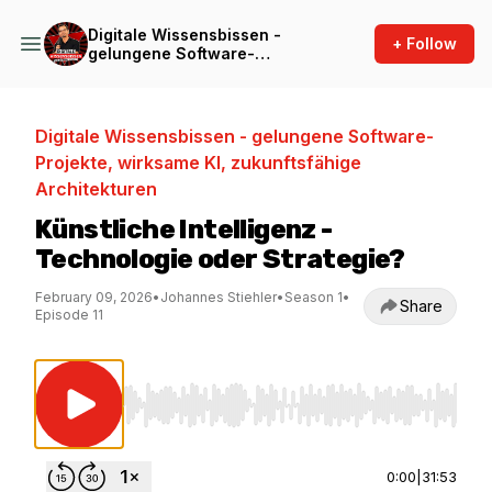
Digitale Wissensbissen -
+ Follow
gelungene Software-
Projekte, wirksame KI,
zukunftsfähige Architekturen
Digitale Wissensbissen - gelungene Software-
Projekte, wirksame KI, zukunftsfähige
Architekturen
Künstliche Intelligenz -
Technologie oder Strategie?
February 09, 2026
•
Johannes Stiehler
•
Season 1
•
Share
Episode 11
Use Left/Right to seek, Home/End to jump to st
0:00
|
31:53