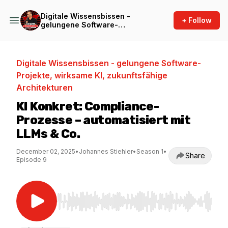
Digitale Wissensbissen -
+ Follow
gelungene Software-
Projekte, wirksame KI,
zukunftsfähige Architekturen
Digitale Wissensbissen - gelungene Software-
Projekte, wirksame KI, zukunftsfähige
Architekturen
KI Konkret: Compliance-
Prozesse – automatisiert mit
LLMs & Co.
December 02, 2025
•
Johannes Stiehler
•
Season 1
•
Share
Episode 9
Use Left/Right to seek, Home/End to jump to st